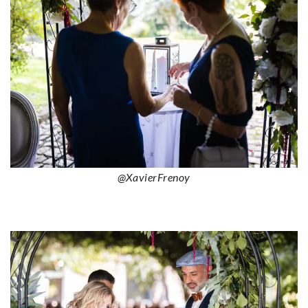
@XavierFrenoy