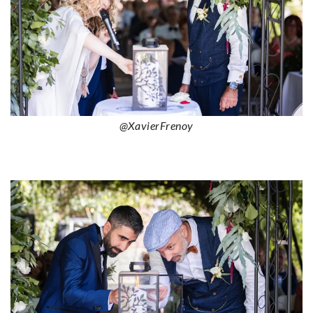
@XavierFrenoy