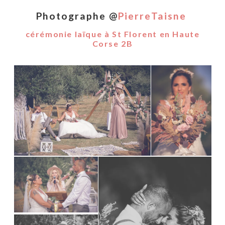
Photographe @
PierreTaisne
cérémonie laïque à St Florent en Haute
Corse 2B